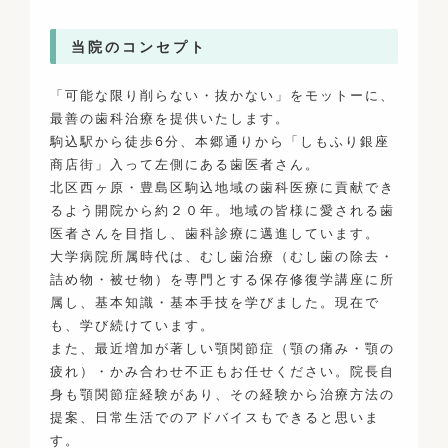
当院のコンセプト
「可能な限り削らない・抜かない」をモットーに、
最善の歯科治療を提供いたします。
駒込駅から徒歩6分、本郷通りから「しもふり銀座
商店街」入って左側にある歯医者さん。
北区西ヶ原・豊島区駒込地域の歯科医療に貢献でき
るよう開院から約２０年。地域の皆様に愛される歯
医者さんを目指し、歯科診療に邁進しています。
大学病院所属時代は、むし歯治療（むし歯の除去・
詰め物・被せ物）を専門とする保存修復学講座に所
属し、基本知識・基本手技を学びました。現在で
も、学び続けています。
また、最近増加が著しい顎関節症（顎の痛み・顎の
疲れ）・かみ合わせ不正もお任せください。院長自
身も顎関節症経験があり、その経験から治療方法の
提案、日常生活でのアドバイスもできると思いま
す。