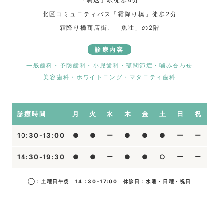
「駒込」駅徒歩4分
北区コミュニティバス「霜降り橋」徒歩2分
霜降り橋商店街、「魚壮」の2階
診療内容
一般歯科・予防歯科・小児歯科・顎関節症・噛み合わせ
美容歯科・ホワイトニング・マタニティ歯科
診療時間
月
火
水
木
金
土
日
祝
10:30-13:00
●
●
ー
●
●
●
ー
ー
14:30-19:30
●
●
ー
●
●
○
ー
ー
◯：土曜日午後 14：30-17:00 休診日：水曜・日曜・祝日