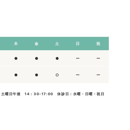
木
金
土
日
祝
●
●
●
ー
ー
●
●
○
ー
ー
土曜日午後 14：30-17:00 休診日：水曜・日曜・祝日