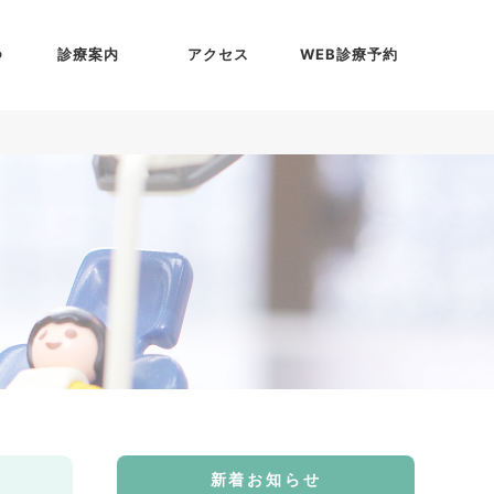
つ
診療案内
アクセス
WEB診療予約
顎関節・かみ合わせ治療
歯のクリーニング・定期検診
入れ歯
虫歯治療
歯周病治療
小児歯科
審美歯科治療
治療の費用
新着お知らせ