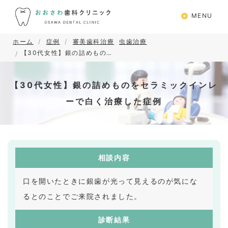
MENU
ホーム
症例
審美歯科治療
虫歯治療
【30代女性】銀の詰めものをセラミックインレーで白く治療した症例
【30代女性】銀の詰めものをセラミックインレ
ーで白く治療した症例
相談内容
口を開いたときに銀歯が光って見えるのが気にな
るとのことでご来院されました。
診断結果