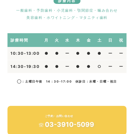
診療内容
一般歯科・予防歯科・小児歯科・顎関節症・噛み合わせ
美容歯科・ホワイトニング・マタニティ歯科
診療時間
月
火
水
木
金
土
日
祝
10:30-13:00
●
●
ー
●
●
●
ー
ー
14:30-19:30
●
●
ー
●
●
○
ー
ー
◯：土曜日午後 14：30-17:00 休診日：水曜・日曜・祝日
ご予約・お問い合わせ
03-3910-5099